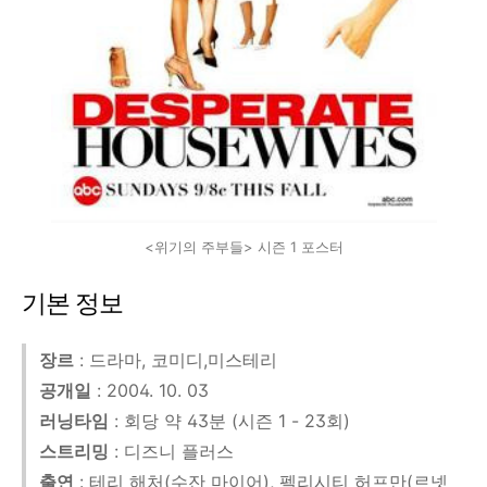
<위기의 주부들> 시즌 1 포스터
기본 정보
장르
: 드라마, 코미디,미스테리
공개일
: 2004. 10. 03
러닝타임
: 회당 약 43분 (시즌 1 - 23회)
스트리밍
: 디즈니 플러스
출연
: 테리 해처(수잔 마이어), 펠리시티 허프만(르넷