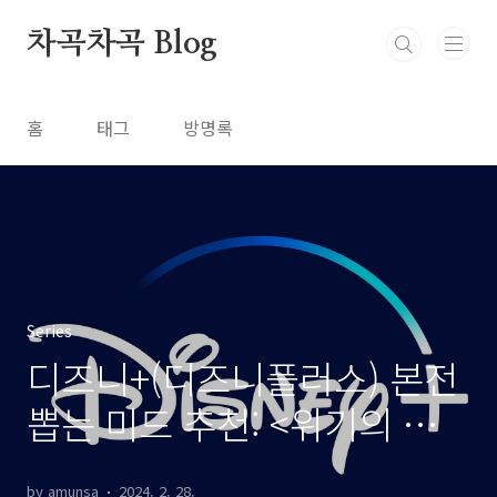
본문 바로가기
차곡차곡 Blog
홈
태그
방명록
Series
디즈니+(디즈니플러스) 본전
뽑는 미드 추천: <위기의 주부
들> 시즌 1
by amunsa
2024. 2. 28.