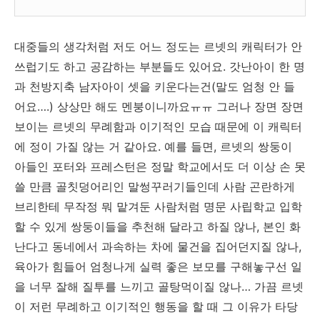
대중들의 생각처럼 저도 어느 정도는 르넷의 캐릭터가 안
쓰럽기도 하고 공감하는 부분들도 있어요. 갓난아이 한 명
과 천방지축 남자아이 셋을 키운다는건(말도 엄청 안 들
어요….) 상상만 해도 멘붕이니까요ㅠㅠ 그러나 장면 장면
보이는 르넷의 무례함과 이기적인 모습 때문에 이 캐릭터
에 정이 가질 않는 거 같아요. 예를 들면, 르넷의 쌍둥이
아들인 포터와 프레스턴은 정말 학교에서도 더 이상 손 못
쓸 만큼 골칫덩어리인 말썽꾸러기들인데 사람 곤란하게
브리한테 무작정 뭐 맡겨둔 사람처럼 명문 사립학교 입학
할 수 있게 쌍둥이들을 추천해 달라고 하질 않나, 본인 화
난다고 동네에서 과속하는 차에 물건을 집어던지질 않나,
육아가 힘들어 엄청나게 실력 좋은 보모를 구해놓구선 일
을 너무 잘해 질투를 느끼고 골탕먹이질 않나… 가끔 르넷
이 저런 무례하고 이기적인 행동을 할 때 그 이유가 타당