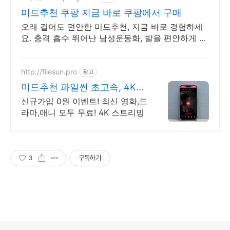
미드추천 쿠팡 지금 바로 쿠팡에서 구매
오래 걸어도 편안한 미드추천, 지금 바로 경험하세
요. 충격 흡수 뛰어난 남성운동화, 발을 편안하게 지
켜줍니다.
http://filesun.pro
광고
미드추천 파일썬 초고속, 4K
실시간 보기!
신규가입 0원 이벤트! 최신 영화,드
라마,애니 모두 무료! 4K 스트리밍
3
구독하기