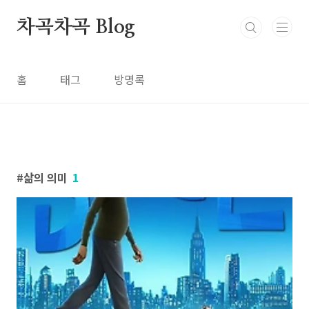
본문 바로가기
차곡차곡 Blog
홈
태그
방명록
삶의 의미
1