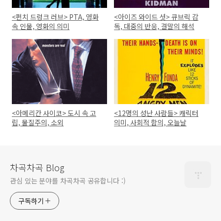
<펀치 드렁크 러브> PTA, 영화
<아이즈 와이드 셧> 큐브릭 감
속 인물, 영화의 의미
독, 대중의 반응, 결말의 해석
<아메리칸 사이코> 도시 속 고
<12명의 성난 사람들> 캐릭터
립, 물질주의, 소외
의미, 사회적 함의, 오늘날
차곡차곡 Blog
관심 있는 분야를 차곡차곡 공유합니다 :)
구독하기