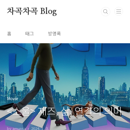
본문 바로가기
차곡차곡 Blog
홈
태그
방명록
Movie
<소울> 재즈, 삶, 연결의 의미
by amunsa
2024. 1. 3.