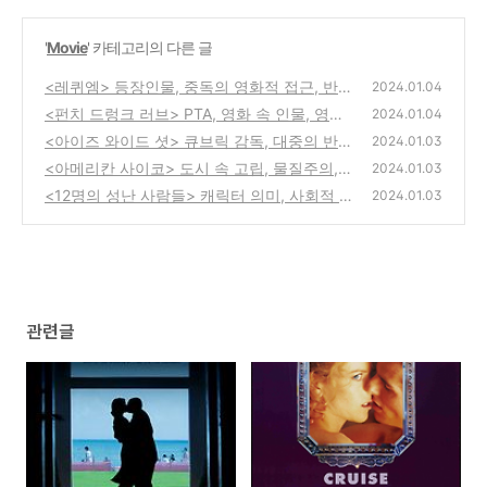
'
Movie
' 카테고리의 다른 글
<레퀴엠> 등장인물, 중독의 영화적 접근, 반응
2024.01.04
과 영향
<펀치 드렁크 러브> PTA, 영화 속 인물, 영화
(0)
2024.01.04
의 의미
<아이즈 와이드 셧> 큐브릭 감독, 대중의 반
(0)
2024.01.03
응, 결말의 해석
<아메리칸 사이코> 도시 속 고립, 물질주의,
(0)
2024.01.03
소외
<12명의 성난 사람들> 캐릭터 의미, 사회적 함
(0)
2024.01.03
의, 오늘날
(0)
관련글