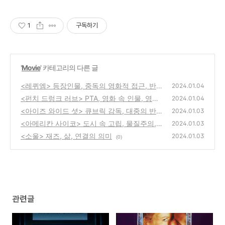
1
구독하기
'
Movie
' 카테고리의 다른 글
<레퀴엠> 등장인물, 중독의 영화적 접근, 반응
2024.01.04
과 영향
<펀치 드렁크 러브> PTA, 영화 속 인물, 영화
(0)
2024.01.04
의 의미
<아이즈 와이드 셧> 큐브릭 감독, 대중의 반
(0)
2024.01.03
응, 결말의 해석
<아메리칸 사이코> 도시 속 고립, 물질주의,
(0)
2024.01.03
소외
<소울> 재즈, 삶, 연결의 의미
(0)
2024.01.03
(0)
관련글