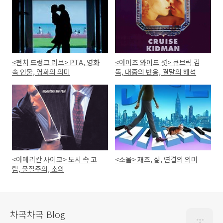
<펀치 드렁크 러브> PTA, 영화
<아이즈 와이드 셧> 큐브릭 감
속 인물, 영화의 의미
독, 대중의 반응, 결말의 해석
<아메리칸 사이코> 도시 속 고
<소울> 재즈, 삶, 연결의 의미
립, 물질주의, 소외
차곡차곡 Blog