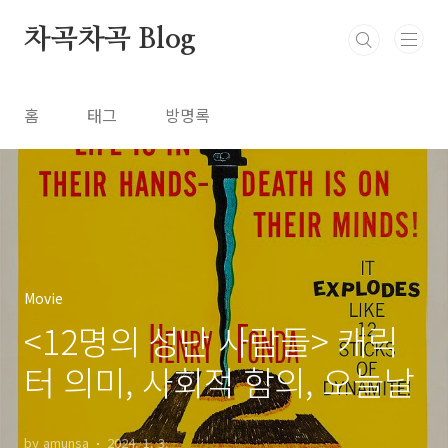
본문 바로가기
차곡차곡 Blog
홈
태그
방명록
Movie
<12명의 성난 사람들> 캐릭
터 의미, 사회적 함의, 오늘날
by amunsa
2024. 1. 3.