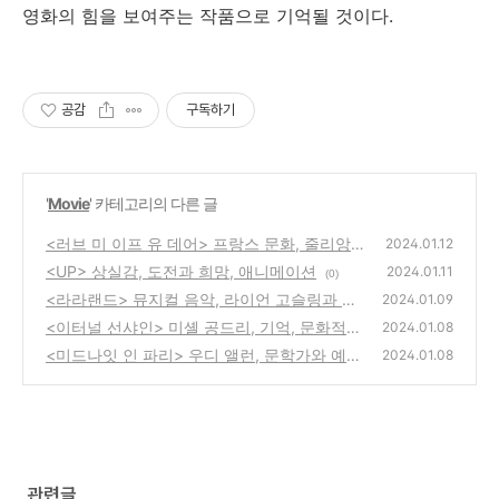
영화의 힘을 보여주는 작품으로 기억될 것이다.
공감
구독하기
'
Movie
' 카테고리의 다른 글
<러브 미 이프 유 데어> 프랑스 문화, 줄리앙
2024.01.12
과 소피, 영화계의 족적
<UP> 상실감, 도전과 희망, 애니메이션
(0)
2024.01.11
(0)
<라라랜드> 뮤지컬 음악, 라이언 고슬링과 엠
2024.01.09
마 스톤, 꿈과 현실
<이터널 선샤인> 미셸 공드리, 기억, 문화적
(0)
2024.01.08
반향
<미드나잇 인 파리> 우디 앨런, 문학가와 예술
(0)
2024.01.08
가, 파리
(0)
관련글