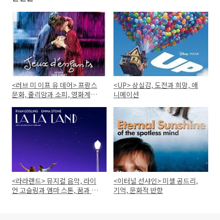
<러브 미 이프 유 데어> 프랑스
<UP> 상실감, 도전과 희망, 애
문화, 줄리앙과 소피, 영화계의
니메이션
족적
<라라랜드> 뮤지컬 음악, 라이
<이터널 선샤인> 미셸 공드리,
언 고슬링과 엠마 스톤, 꿈과 현
기억, 문화적 반향
실