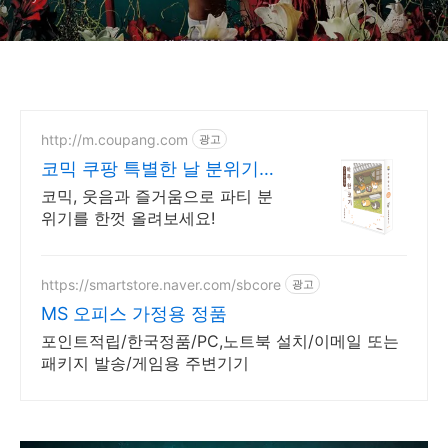
http://m.coupang.com
광고
코믹 쿠팡 특별한 날 분위기
UP
코믹, 웃음과 즐거움으로 파티 분
위기를 한껏 올려보세요!
https://smartstore.naver.com/sbcore
광고
MS 오피스 가정용 정품
포인트적립/한국정품/PC,노트북 설치/이메일 또는
패키지 발송/게임용 주변기기