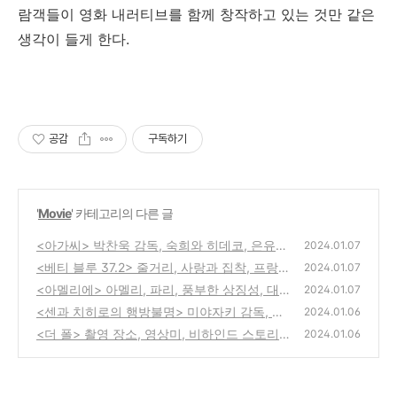
람객들이 영화 내러티브를 함께 창작하고 있는 것만 같은
생각이 들게 한다.
공감
구독하기
'
Movie
' 카테고리의 다른 글
<아가씨> 박찬욱 감독, 숙희와 히데코, 은유와
2024.01.07
상징
<베티 블루 37.2> 줄거리, 사랑과 집착, 프랑
(0)
2024.01.07
스 영화계의 영향
<아멜리에> 아멜리, 파리, 풍부한 상징성, 대
(0)
2024.01.07
중문화로의 영향
<센과 치히로의 행방불명> 미야자키 감독, 일
(0)
2024.01.06
본 민속 신앙, 정체성
<더 폴> 촬영 장소, 영상미, 비하인드 스토리
(0)
2024.01.06
(0)