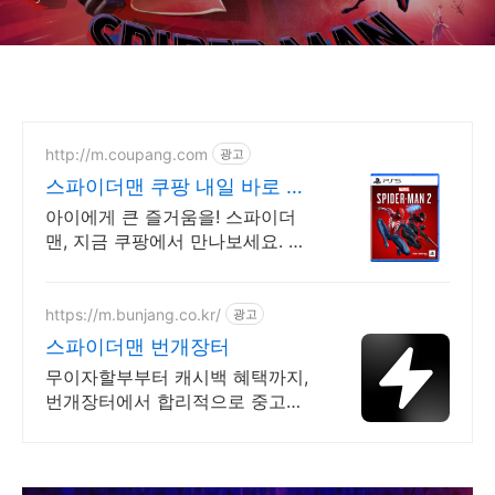
http://m.coupang.com
광고
스파이더맨 쿠팡 내일 바로 만
나는 피규어
아이에게 큰 즐거움을! 스파이더
맨, 지금 쿠팡에서 만나보세요. 캐
릭터의 매력을 그대로, 와우회원
무료배송으로 안전하게 받아보세
요.
https://m.bunjang.co.kr/
광고
스파이더맨 번개장터
무이자할부부터 캐시백 혜택까지,
번개장터에서 합리적으로 중고거
래 하세요 전국 각지에서 올라오는
전국구 최다 상품 매일 10만 개 이
상의 신규 상품 업로드