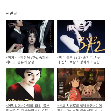
관련글
<아가씨> 박찬욱 감독, 숙희와
<베티 블루 37.2> 줄거리, 사랑
히데코, 은유와 상징
과 집착, 프랑스 영화계의 영향
<아멜리에> 아멜리, 파리, 풍부
<센과 치히로의 행방불명> 미야
한 상징성, 대중문화로의 영향
자키 감독, 일본 민속 신앙, 정체