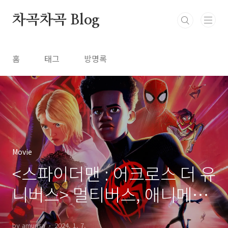
본문 바로가기
차곡차곡 Blog
홈
태그
방명록
Movie
<스파이더맨 : 어크로스 더 유
니버스> 멀티버스, 애니메이
션 기술, 이스터 에그
by amunsa
2024. 1. 7.