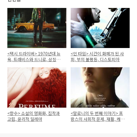
<택시 드라이버> 1970년대 뉴
<인 타임> 시간이 화폐가 된 사
욕, 트래비스와 드니로, 상징적
회, 부의 불평등, 디스토피아
장면과 명대사
<향수> 소설의 영화화, 집착과
<말로니의 두 번째 이야기> 프
고립, 윤리적 딜레마
랑스의 사회적 문제, 재활, 캐스
팅