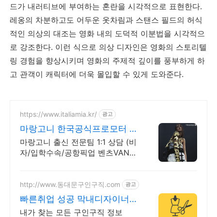
드가 내러티브에 부여하는 혼란을 시각적으로 표현한다.
레옹의 차분하고도 어두운 옷차림과 스탠스 필드의 허식
적인 의상의 대조는 영화 내의 도덕적 이분법을 시각적으
로 강조한다. 이런 식으로 의상 디자인은 영화의 스토리텔
링 경험을 향상시키며 영화의 주제적 깊이를 풍부하게 하
고 관객이 캐릭터에 더욱 몰입할 수 있게 도와준다.
https://www.italiamia.kr/
광고
마랑고니 한국공식프로모터 마
랑고니 출신 전문팀 코칭
마랑고니 출신 전문팀 1:1 상담 (비
자/입학수속/공항픽업 벤츠VAN
무료 지원)
http://www.동대문구인구직.com
광고
빠른취업 성공 막내디자이너
매장판매직원,여성복디자이너,
내가 찾는 모든 구인구직 정보