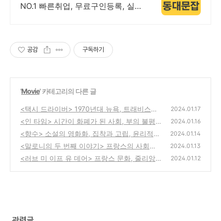
NO.1 빠른취업, 무료구인등록, 실
시간채용
공감
구독하기
'
Movie
' 카테고리의 다른 글
<택시 드라이버> 1970년대 뉴욕, 트래비스와
2024.01.17
드니로, 상징적 장면과 명대사
<인 타임> 시간이 화폐가 된 사회, 부의 불평
(0)
2024.01.16
등, 디스토피아
<향수> 소설의 영화화, 집착과 고립, 윤리적
(0)
2024.01.14
딜레마
<말로니의 두 번째 이야기> 프랑스의 사회적
(0)
2024.01.13
문제, 재활, 캐스팅
<러브 미 이프 유 데어> 프랑스 문화, 줄리앙
(0)
2024.01.12
과 소피, 영화계의 족적
(0)
관련글