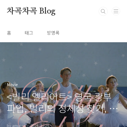
본문 바로가기
차곡차곡 Blog
홈
태그
방명록
Movie
<빌리 엘리어트> 영국 광부
파업, 빌리의 정체성 찾기, 아
이들의 순수함
by amunsa
2024. 1. 24.