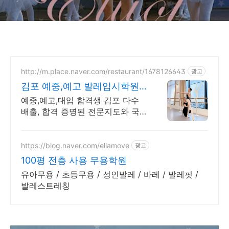
http://m.place.naver.com/restaurant/1678126643
광고
김포 예중,예고 발레입시학원
합격생 다수 배출
예중,예고,대입 합격생 김포 다수
배출, 합격 증명된 전문지도와 국
제콩쿨 성적! 예중,예고,대학입시 /
유아, 학생 취미발레 / 우리 아이
첫발레
https://blog.naver.com/ellamove
광고
100평 전층 사용 무용학원
유아무용 / 초등무용 / 성인발레 / 바레 / 발레핏 /
발레스트레칭