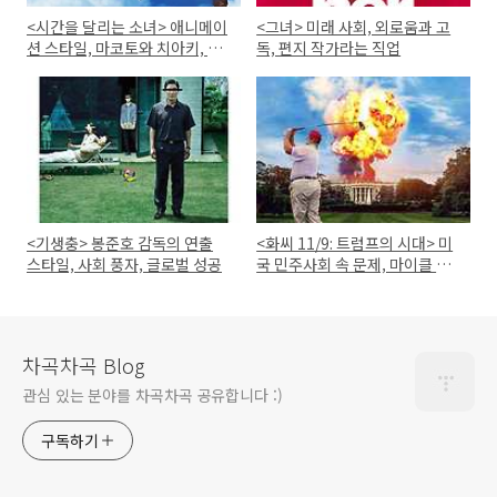
<시간을 달리는 소녀> 애니메이
<그녀> 미래 사회, 외로움과 고
션 스타일, 마코토와 치아키, 시
독, 편지 작가라는 직업
간 여행의 딜레마
<기생충> 봉준호 감독의 연출
<화씨 11/9: 트럼프의 시대> 미
스타일, 사회 풍자, 글로벌 성공
국 민주사회 속 문제, 마이클 무
어의 스토리텔링, 정치와 미디어
의 관계
차곡차곡 Blog
관심 있는 분야를 차곡차곡 공유합니다 :)
구독하기