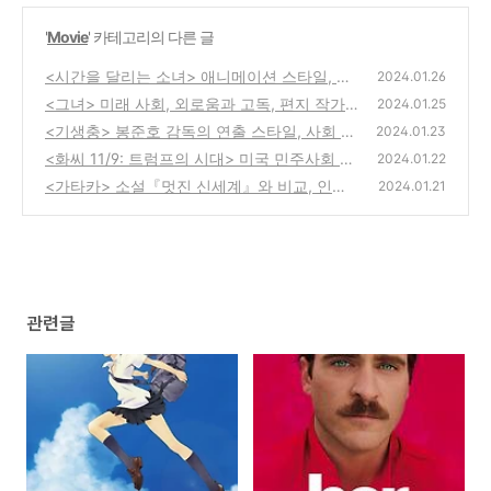
'
Movie
' 카테고리의 다른 글
<시간을 달리는 소녀> 애니메이션 스타일, 마
2024.01.26
코토와 치아키, 시간 여행의 딜레마
<그녀> 미래 사회, 외로움과 고독, 편지 작가
(0)
2024.01.25
라는 직업
<기생충> 봉준호 감독의 연출 스타일, 사회 풍
(0)
2024.01.23
자, 글로벌 성공
<화씨 11/9: 트럼프의 시대> 미국 민주사회 속
(0)
2024.01.22
문제, 마이클 무어의 스토리텔링, 정치와 미디
<가타카> 소설『멋진 신세계』와 비교, 인간
2024.01.21
어의 관계
의 잠재력, 장면과 인물의 상징
(0)
(0)
관련글